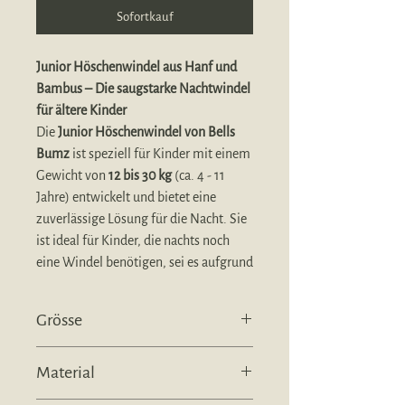
Sofortkauf
Junior Höschenwindel aus Hanf und
Bambus – Die saugstarke Nachtwindel
für ältere Kinder
Die
Junior Höschenwindel von Bells
Bumz
ist speziell für Kinder mit einem
Gewicht von
12 bis 30 kg
(ca. 4 - 11
Jahre) entwickelt und bietet eine
zuverlässige Lösung für die Nacht. Sie
ist ideal für Kinder, die nachts noch
eine Windel benötigen, sei es aufgrund
von
Bettnässen (Enuresis
nocturna)
oder anderen medizinischen
Grösse
Gründen. Mit ihrer hohen Saugkraft
und durchdachten Konstruktion ist sie
Junior, gemäss Hersteller von 12 - 30
perfekt für Kinder mit einem grossen
Material
kg
Blasenvolumen geeignet.