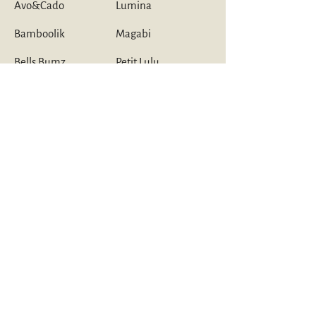
Avo&Cado
Lumina
Bamboolik
Magabi
Bells Bumz
Petit Lulu
Comfort Haven
Pico Tango
Elskbar
Popolini
La Petite Ourse
Responsible Mother
Newsletter abonnieren
Jetzt abonnieren