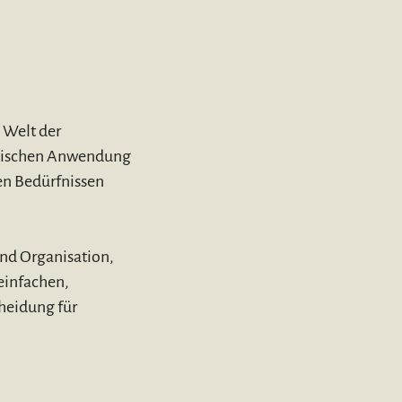
 Welt der
aktischen Anwendung
en Bedürfnissen
d Organisation,
 einfachen,
cheidung für