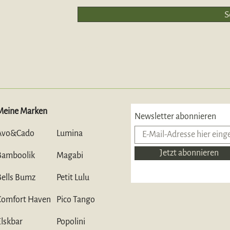
S
Meine Marken
Newsletter abonnieren
Avo&Cado
Lumina
Jetzt abonnieren
Bamboolik
Magabi
Bells Bumz
Petit Lulu
Comfort Haven
Pico Tango
Elskbar
Popolini