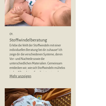
01.
Stoffwindelberatung
Erlebe die Welt der Stoffwindeln mit einer
individuellen Beratung bei dir zuhause! Ich
zeige dir die verschiedenen Systeme, deren
Vor- und Nachteile sowie die
unterschiedlichen Materialien. Gemeinsam
entdecken wir, wie sich Stoffwindeln mühelos
in den Alltag deiner Familie integrieren lassen
Mehr anzeigen
– für eine umweltfreundliche und gesunde
Wickeloption!