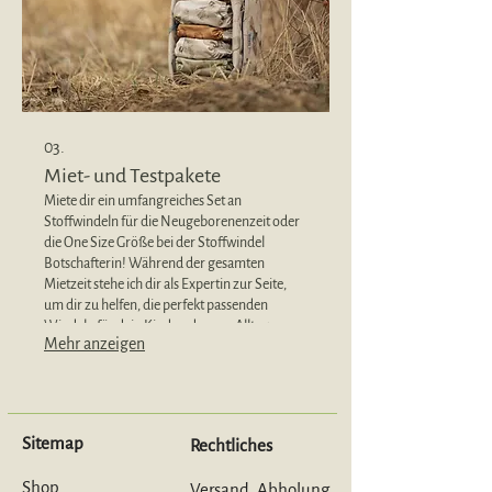
03.
Miet- und Testpakete
Miete dir ein umfangreiches Set an
Stoffwindeln für die Neugeborenenzeit oder
die One Size Größe bei der Stoffwindel
Botschafterin! Während der gesamten
Mietzeit stehe ich dir als Expertin zur Seite,
um dir zu helfen, die perfekt passenden
Windeln für dein Kind und euren Alltag zu
Mehr anzeigen
finden. Nach der Mietdauer hast du ein
besseres Gespür dafür, welche Stoffwindeln
ideal für deine Familie sind .
Sitemap
Rechtliches
Shop
Versand, Abholung