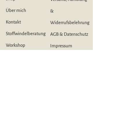
Über mich
&
Kontakt
Widerrufsbelehrung
Stoffwindelberatung
AGB & Datenschutz
Workshop
Impressum
Mietpaket
e
Meine Marken
Avo&Cado
Lumina
Bamboolik
Magabi
Bells Bumz
Petit Lulu
Comfort Haven
Pico Tango