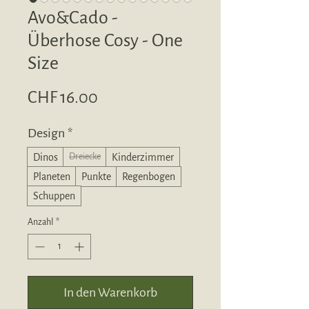
Avo&Cado -
Überhose Cosy - One
Size
Preis
CHF 16.00
Design
*
Dinos
Kinderzimmer
Dreiecke
Planeten
Punkte
Regenbogen
Schuppen
Anzahl
*
In den Warenkorb