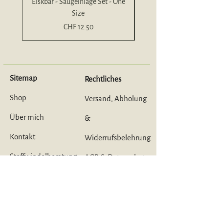
Elskbar - Saugeinlage Set - One
Size
Bambusfrottee- One S
Preis
CHF 12.50
Sitemap
Rechtliches
Shop
Versand, Abholung
Über mich
&
Kontakt
Widerrufsbelehrung
Stoffwindelberatung
AGB & Datenschutz
Workshop
Impressum
Mietpaket
e