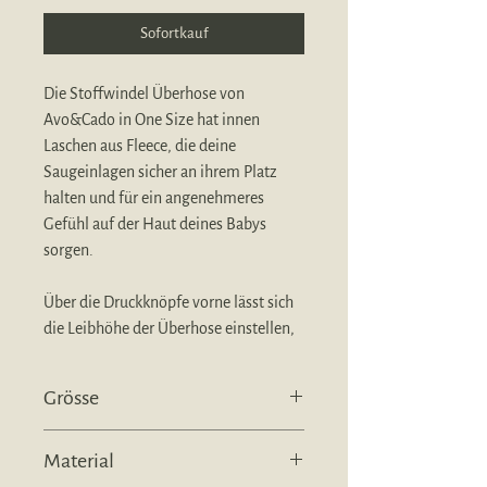
Sofortkauf
Die Stoffwindel Überhose von
Avo&Cado in One Size hat innen
Laschen aus Fleece, die deine
Saugeinlagen sicher an ihrem Platz
halten und für ein angenehmeres
Gefühl auf der Haut deines Babys
sorgen.
Über die Druckknöpfe vorne lässt sich
die Leibhöhe der Überhose einstellen,
so passt sie sich optimal an dein Kind
an.
Grösse
Die Überhose besteht aus PUL-
One Size, gemäss Hersteller 5-15 kg
beschichtetem Polyester, das
Material
wasserdicht und atmungsaktiv ist.