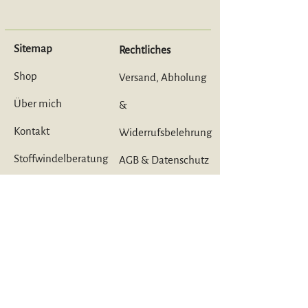
Sitemap
Rechtliches
Shop
Versand, Abholung
Über mich
&
Kontakt
Widerrufsbelehrung
Stoffwindelberatung
AGB & Datenschutz
Workshop
Impressum
Mietpaket
e
Meine Marken
Avo&Cado
Lumina