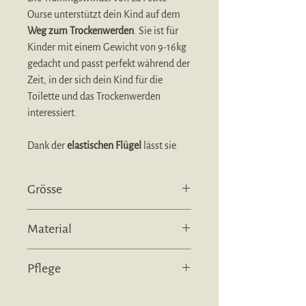
Ourse unterstützt dein Kind auf dem
Weg zum Trockenwerden
. Sie ist für
Kinder mit einem Gewicht von 9-16kg
gedacht und passt perfekt während der
Zeit, in der sich dein Kind für die
Toilette und das Trockenwerden
interessiert.
Dank der
elastischen Flügel
lässt sie
sich einfach hoch- und runterziehen
und bietet gleichzeitig eine bequeme,
Grösse
körpernahe Passform.
Gemäss Hersteller 9 - 16 kg
Die fest eingenähte Saugeinlage aus
Material
vier Lagen Bambusviskose
kann
kleine
Material aussen:
100% Polyester PUL,
Missgeschicke zuverlässig auffangen
Pflege
Coolmax Stay Dry aus 100% Polyester
und gibt deinem Kind die Möglichkeit,
Material Flügel:
94 % Polyester, 6 %
Nässe wahrzunehmen. Die Innenseite
Waschbar bei 60°,
Elasthan