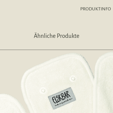
PRODUKTINFO
Die LPO ECO Nasstasc
Plastikflaschen herg
zertifiziert.
Ähnliche Produkte
Der Wetbag kann nich
Es können darin auc
Kleidungsstücke aufb
Zeit, in der Abfälle,
aufbewahrt wurden, i
Wetbag und wasche die
Plastikmüll zu reduz
Durch das
eingenäht
die Fremdbetreuung
.