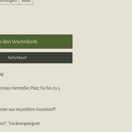
genbogen
Wale
n den Warenkorb
Sofortkauf
ag
emäss Hersteller Platz für bis zu 5
ester aus recyceltem Kunststoff.
 60°, Trocknergeeignet