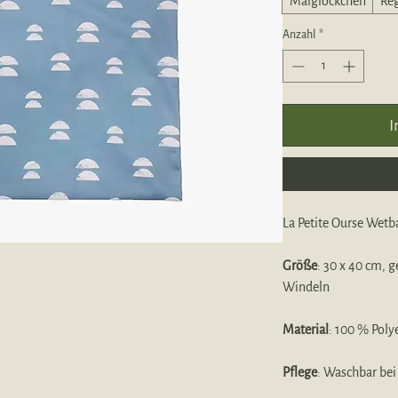
Maiglöckchen
Re
Anzahl
*
I
La Petite Ourse Wetb
Größe
: 30 x 40 cm, g
Windeln
Material
: 100 % Poly
Pflege
: Waschbar bei