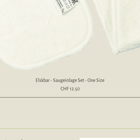
Schnellansicht
Elskbar - Saugeinlage Set - One Size
Preis
CHF 12.50