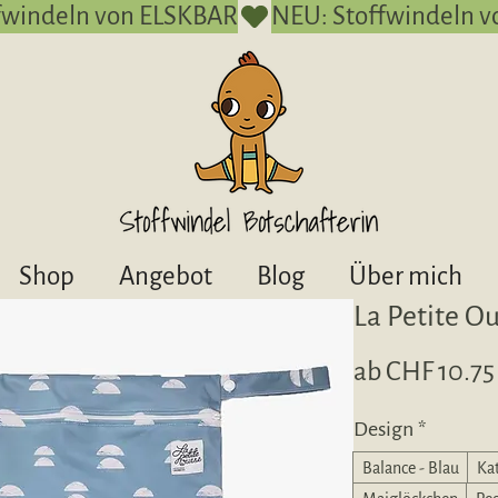
Shop
Angebot
Blog
Über mich
La Petite O
ab
CHF 10.75
Design
*
Balance - Blau
Ka