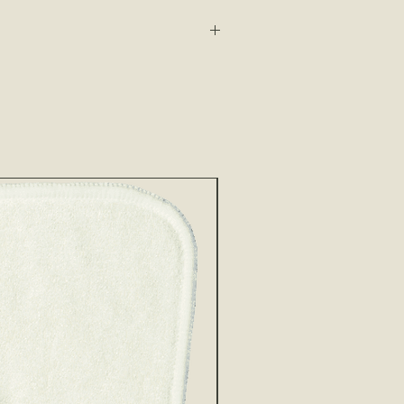
he wurde aus mehr als 4 recycelten
estellt. Der Wetbag ist OEKO-TEX-
t nur für Stoffwindeln genutzt werden.
h verschmutzte und/oder nasse
NEU
ewahrt und transportiert werden. Die
 Dreckiges oder Nasses in Plastiksäcken
st vorbei. Lege solche Dinge in den
sen bei bis zu 60°. Es ist so einfach,
ieren!
e Namensschild
ist der Wetbag
ideal für