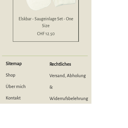
unangenehmen Abdrücke auf der
zarten Haut deines Kindes.
Elskbar - Saugeinlage Set - One
Size
Bambusfrottee- One S
Preis
CHF 12.50
Sitemap
Rechtliches
Shop
Versand, Abholung
Über mich
&
Kontakt
Widerrufsbelehrung
Stoffwindelberatung
AGB & Datenschutz
Workshop
Impressum