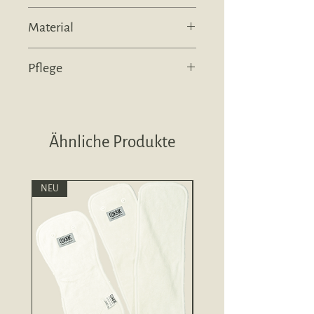
Zusätzlich hat diese Überhose eine
Größe:
One Size, gemäss Hersteller
extra Reihe Verkleinerungssnaps,
Material
3.5-15kg
dadurch passt sie bereits sehr früh und
100% Polyester mit PUL
auch besonders schmalen Kindern
gut.
Pflege
Beinbündchen sowie Laschen auf der
Der Bauchbund lässt sich zudem
Innenseite: 100% Fleece aus Microfaser
übernappen, so sitzt die Windel auch
Waschbar bei 60°C
bei schmaleren Kindern eng genug,
damit nichts an den Seiten ausläuft.
Ähnliche Produkte
Vorne und hinten sind ausserdem
Laschen aus weichem Fleece
NEU
NEU
eingearbeitet, in die du dein
Saugmaterial legen kannst, damit es
an Ort und Stelle bleibt. Da diese
Laschen aus Fleece bestehen, liegen sie
zusätzlich angenehm weich an der
Haut deines Kindes an. Auch die
Beinbündchen
hinterlassen dank der
Einfassung aus Fleece
keine