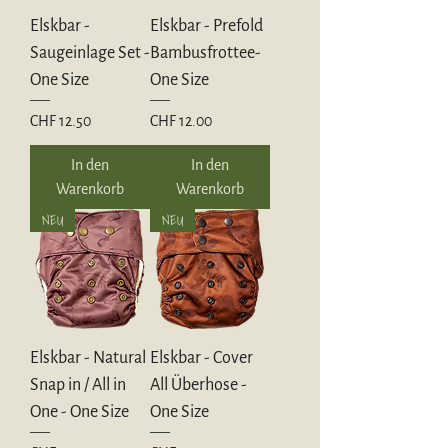
Elskbar -
Elskbar - Prefold
Saugeinlage Set -
Bambusfrottee-
One Size
One Size
Preis
Preis
CHF 12.50
CHF 12.00
In den
In den
Warenkorb
Warenkorb
NEU
NEU
Elskbar - Natural
Elskbar - Cover
Snap in / All in
All Überhose -
One - One Size
One Size