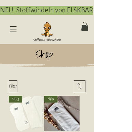
NEU: Stoffwindeln von ELSKBAR
Shop
Filter
NEU
NEU