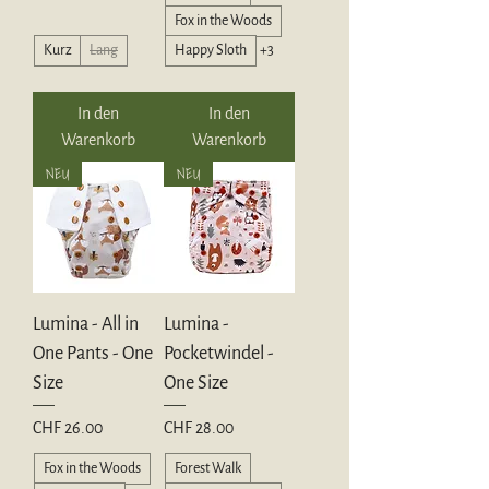
Fox in the Woods
Kurz
Lang
Happy Sloth
+3
In den
In den
Warenkorb
Warenkorb
NEU
NEU
Lumina - All in
Lumina -
One Pants - One
Pocketwindel -
Size
One Size
Preis
Preis
CHF 26.00
CHF 28.00
Fox in the Woods
Forest Walk