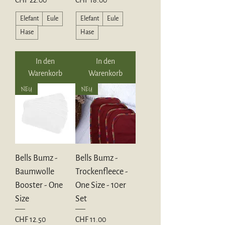
Elefant
Eule
Elefant
Eule
Hase
Hase
In den
In den
Warenkorb
Warenkorb
NEU
NEU
Bells Bumz -
Bells Bumz -
Baumwolle
Trockenfleece -
Booster - One
One Size - 10er
Size
Set
Preis
Preis
CHF 12.50
CHF 11.00