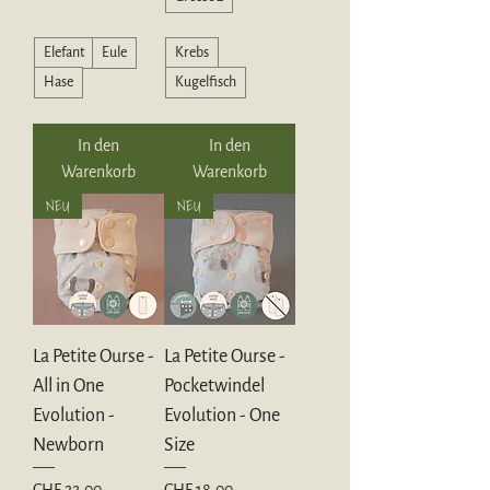
Elefant
Eule
Krebs
Hase
Kugelfisch
In den
In den
Warenkorb
Warenkorb
NEU
NEU
La Petite Ourse -
La Petite Ourse -
All in One
Pocketwindel
Evolution -
Evolution - One
Newborn
Size
Preis
Preis
CHF 22.00
CHF 18.00