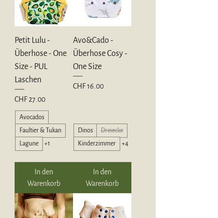
Petit Lulu -
Avo&Cado -
Überhose - One
Überhose Cosy -
Size - PUL
One Size
Laschen
Preis
CHF 16.00
Preis
CHF 27.00
Avocados
Faultier & Tukan
Dinos
Dreiecke
Lagune
+1
Kinderzimmer
+4
In den
In den
Warenkorb
Warenkorb