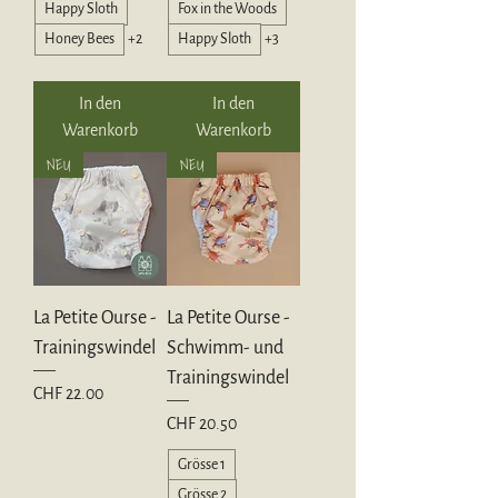
Happy Sloth
Fox in the Woods
Honey Bees
+2
Happy Sloth
+3
In den
In den
Warenkorb
Warenkorb
NEU
NEU
La Petite Ourse -
La Petite Ourse -
Trainingswindel
Schwimm- und
Trainingswindel
Preis
CHF 22.00
Preis
CHF 20.50
Grösse 1
Grösse 2