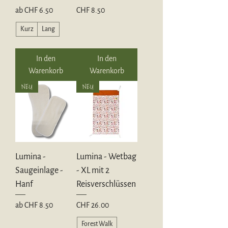
Sale-Preis
Preis
ab
CHF 6.50
CHF 8.50
Kurz
Lang
In den
In den
Warenkorb
Warenkorb
NEU
NEU
Lumina -
Lumina - Wetbag
Saugeinlage -
- XL mit 2
Hanf
Reisverschlüssen
Sale-Preis
Preis
ab
CHF 8.50
CHF 26.00
Forest Walk