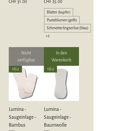
Preis
Preis
CHF 31.00
CHF 25.00
Blätter (kupfer)
Pusteblumen (gelb)
Schmetterlingserbse (blau)
+2
Nicht
In den
verfügbar
Warenkorb
NEU
NEU
Lumina -
Lumina -
Saugeinlage -
Saugeinlage -
Bambus
Baumwolle